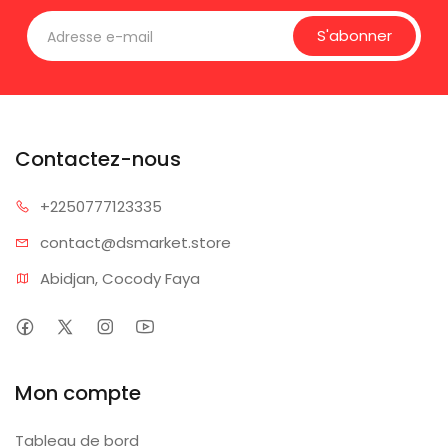
S'abonner
Contactez-nous
+225077
7123335
contact@dsm
arket.store
Abidjan, Cocody Faya
Mon compte
Tableau de bord