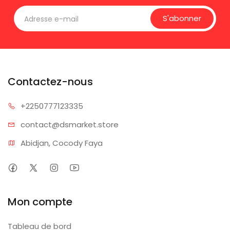
S'abonner
Contactez-nous
+225077
7123335
contact@dsm
arket.store
Abidjan, Cocody Faya
Mon compte
Tableau de bord