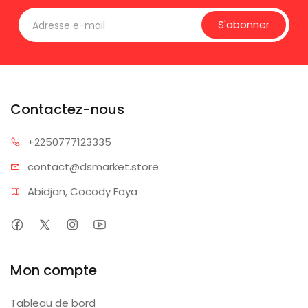
S'abonner
Contactez-nous
+225077
7123335
contact@dsm
arket.store
Abidjan, Cocody Faya
Mon compte
Tableau de bord