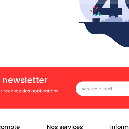
 newsletter
t recevez des notifications
compte
Nos services
Inform