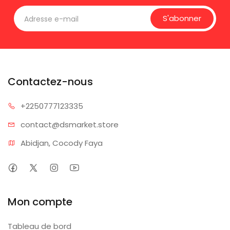
S'abonner
Contactez-nous
+225077
7123335
contact@dsm
arket.store
Abidjan, Cocody Faya
Mon compte
Tableau de bord