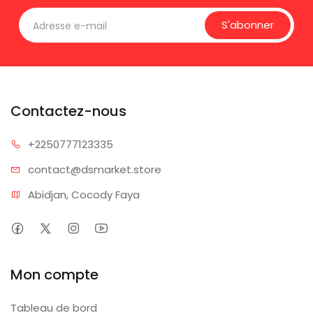
S'abonner
Contactez-nous
+225077
7123335
contact@dsm
arket.store
Abidjan, Cocody Faya
Mon compte
Tableau de bord