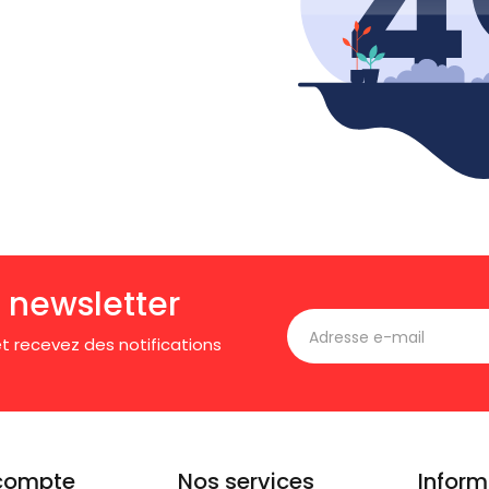
 newsletter
t recevez des notifications
compte
Nos services
Inform