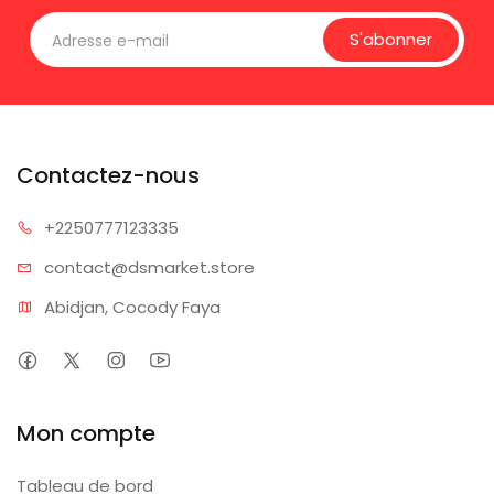
S'abonner
Contactez-nous
+225077
7123335
contact@dsm
arket.store
Abidjan, Cocody Faya
Mon compte
Tableau de bord