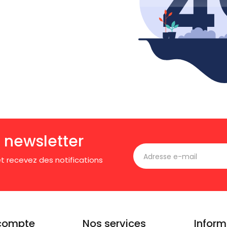
 newsletter
t recevez des notifications
compte
Nos services
Inform