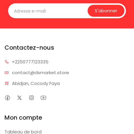
S'abonner
Contactez-nous
+225077
7123335
contact@dsm
arket.store
Abidjan, Cocody Faya
Mon compte
Tableau de bord