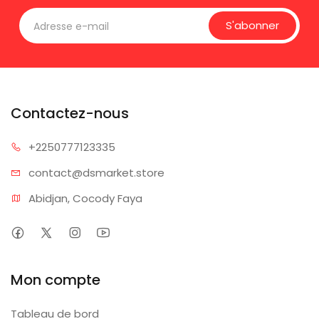
S'abonner
Contactez-nous
+225077
7123335
contact@dsm
arket.store
Abidjan, Cocody Faya
Mon compte
Tableau de bord