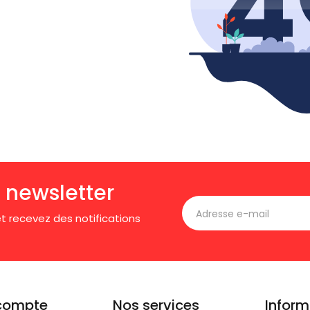
 newsletter
t recevez des notifications
compte
Nos services
Inform