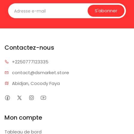
S'abonner
Contactez-nous
+225077
7123335
contact@dsm
arket.store
Abidjan, Cocody Faya
Mon compte
Tableau de bord