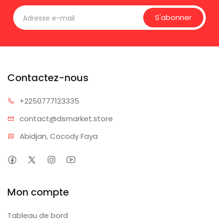
S'abonner
Contactez-nous
+225077
7123335
contact@dsm
arket.store
Abidjan, Cocody Faya
Mon compte
Tableau de bord